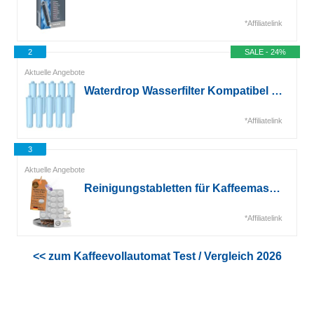
*Affiliatelink
2
SALE - 24%
Aktuelle Angebote
Waterdrop Wasserfilter Kompatibel mit Blue, 71312 Blue, Jura Maschine (10)*
*Affiliatelink
3
Aktuelle Angebote
Reinigungstabletten für Kaffeemaschinen 2,5g Premium Coffee Machine Cleaning Tablets...*
*Affiliatelink
<< zum Kaffeevollautomat Test / Vergleich 2026