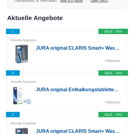
Transparenz & Vertrauen:
Wie ich teste
•
Über mich
Aktuelle Angebote
1
SALE - 16%
Aktuelle Angebote
JURA original CLARIS Smart+ Wasserfilter 3er-Pack (24233)*
*Affiliatelink
2
SALE - 14%
Aktuelle Angebote
JURA original Entkalkungstabletten Kaffeevollautomat 3er (61848)*
*Affiliatelink
1
SALE - 16%
Aktuelle Angebote
JURA original CLARIS Smart+ Wasserfilter 3er-Pack (24233)*