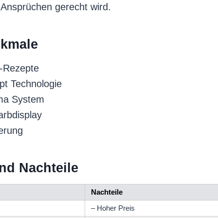
n Ansprüchen gerecht wird.
kmale
e-Rezepte
pt Technologie
ma System
arbdisplay
erung
und Nachteile
Nachteile
– Hoher Preis