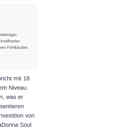
iebträger,
knallharter
uren Fehlkäufen.
icht mit 18
em Niveau.
n, was er
sentieren
nvestition von
maDonna Soul