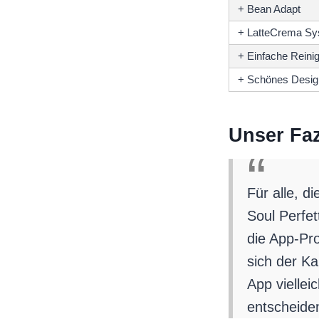
+ Bean Adapt
+ LatteCrema S
+ Einfache Reini
+ Schönes Desig
Unser Faz
Für alle, d
Soul Perfet
die App-Pr
sich der Ka
App vielleic
entscheiden