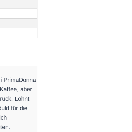
ghi PrimaDonna
 Kaffee, aber
ruck. Lohnt
uld für die
ich
nten.