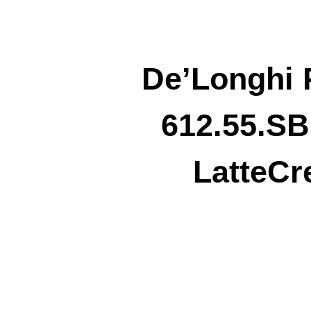
Zum
Inhalt
springen
De’Longhi 
612.55.SB
LatteCr