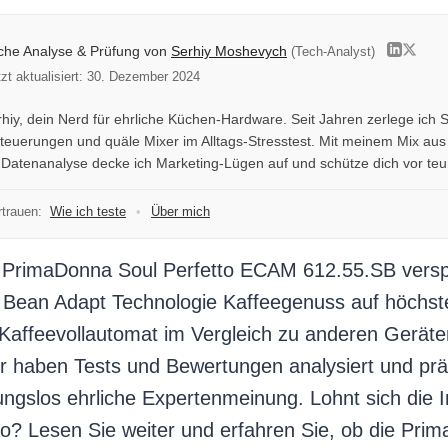
iche Analyse & Prüfung von
Serhiy Moshevych
(Tech-Analyst)
tzt aktualisiert: 30. Dezember 2024
erhiy, dein Nerd für ehrliche Küchen-Hardware. Seit Jahren zerlege ich S
teuerungen und quäle Mixer im Alltags-Stresstest. Mit meinem Mix aus 
r Datenanalyse decke ich Marketing-Lügen auf und schütze dich vor te
trauen:
Wie ich teste
•
Über mich
 PrimaDonna Soul Perfetto ECAM 612.55.SB verspr
Bean Adapt Technologie Kaffeegenuss auf höchst
 Kaffeevollautomat im Vergleich zu anderen Geräte
ir haben Tests und Bewertungen analysiert und prä
ngslos ehrliche Expertenmeinung. Lohnt sich die I
o? Lesen Sie weiter und erfahren Sie, ob die Pri