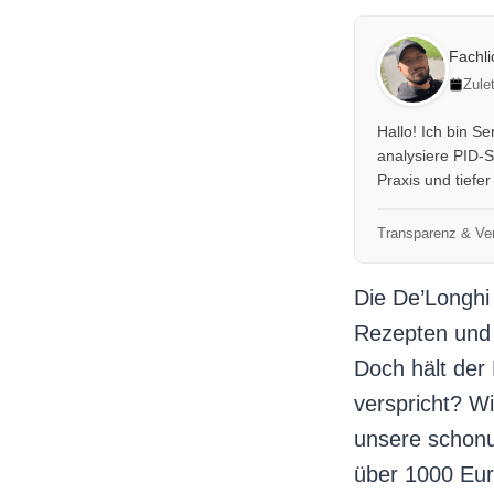
Fachl
Zule
Hallo! Ich bin S
analysiere PID-S
Praxis und tiefe
Transparenz & Ver
Die De’Longhi
Rezepten und 
Doch hält der
verspricht? W
unsere schonu
über 1000 Eur